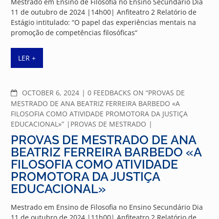
Mestrado em Ensino de Filosofia no Ensino Secundário Dia
11 de outubro de 2024 |14h00| Anfiteatro 2 Relatório de
Estágio intitulado: “O papel das experiências mentais na
promoção de competências filosóficas“
LER +
COMMENTS
OCTOBER 6, 2024
0 FEEDBACKS ON “PROVAS DE
MESTRADO DE ANA BEATRIZ FERREIRA BARBEDO «A
FILOSOFIA COMO ATIVIDADE PROMOTORA DA JUSTIÇA
EDUCACIONAL»”
PROVAS DE MESTRADO
PROVAS DE MESTRADO DE ANA
BEATRIZ FERREIRA BARBEDO «A
FILOSOFIA COMO ATIVIDADE
PROMOTORA DA JUSTIÇA
EDUCACIONAL»
Mestrado em Ensino de Filosofia no Ensino Secundário Dia
11 de outubro de 2024 |11h00| Anfiteatro 2 Relatório de