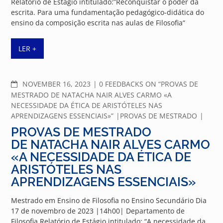
Relatório de Estágio intitulado:”Reconquistar o poder da
escrita. Para uma fundamentação pedagógico-didática do
ensino da composição escrita nas aulas de Filosofia“
LER +
COMMENTS
NOVEMBER 16, 2023
0 FEEDBACKS ON “PROVAS DE
MESTRADO DE NATACHA NAIR ALVES CARMO «A
NECESSIDADE DA ÉTICA DE ARISTÓTELES NAS
APRENDIZAGENS ESSENCIAIS»”
PROVAS DE MESTRADO
PROVAS DE MESTRADO
DE NATACHA NAIR ALVES CARMO
«A NECESSIDADE DA ÉTICA DE
ARISTÓTELES NAS
APRENDIZAGENS ESSENCIAIS»
Mestrado em Ensino de Filosofia no Ensino Secundário Dia
17 de novembro de 2023 |14h00| Departamento de
Filosofia Relatório de Estágio intitulado: “A necessidade da