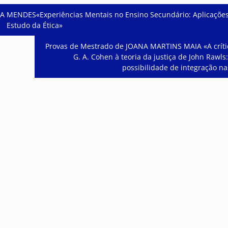
 MENDES«Experiências Mentais no Ensino Secundário: Aplicaçõe
Estudo da Ética»
Provas de Mestrado de JOANA MARTINS MAIA «A críti
G. A. Cohen à teoria da justiça de John Rawls
possibilidade de integração na