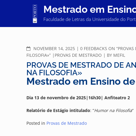
Skip
Mestrado em Ensino 
to
content
Faculdade de Letras da Universidade do Por
COMMENTS
NOVEMBER 14, 2025
0 FEEDBACKS ON “PROVAS
FILOSOFIA»”
PROVAS DE MESTRADO
BY
MEFIL
PROVAS DE MESTRADO DE AN
NA FILOSOFIA»
Mestrado em Ensino de 
Dia 13 de novembro de 2025|16h30| Anfiteatro 2
Relatório de Estágio intitulado
: “
Humor na Filosofia
“
Posted in
Provas de Mestrado