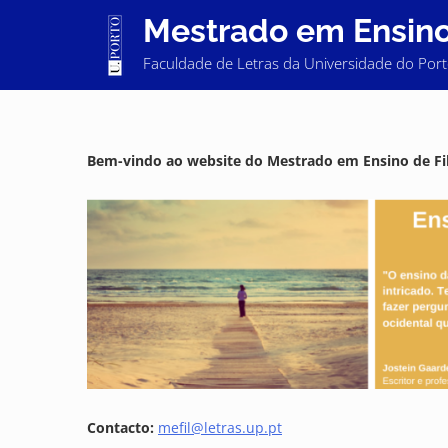
Skip
Mestrado em Ensino 
to
content
Faculdade de Letras da Universidade do Por
Bem-vindo ao website do Mestrado em Ensino de Fil
Contacto:
mefil@letras.up.pt