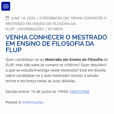
Skip
to
content
COMMENTS
JUNE 14, 2026
0 FEEDBACKS ON “VENHA CONHECER O
MESTRADO EM ENSINO DE FILOSOFIA DA
FLUP”
INFORMAÇÕES
BY
MEFIL
VENHA CONHECER O MESTRADO
EM ENSINO DE FILOSOFIA DA
FLUP
Quer candidatar-se ao
Mestrado em Ensino de Filosofia
da
FLUP, mas não sabe se cumpre os critérios? Quer descobrir
o que se estuda/investiga neste mestrado? Está em dúvida
sobre candidatar-se a este mestrado? Assista à sessão
online e esclareça todas as suas dúvidas.
Sessão online: 15 de junho às 17h00:
PARTICIPAR
Posted in
Informações