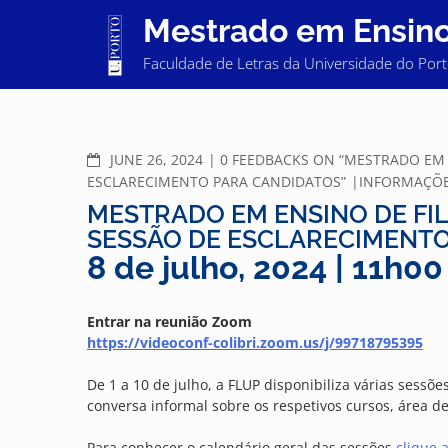
Skip
Mestrado em Ensino 
to
content
Faculdade de Letras da Universidade do Por
COMMENTS
JUNE 26, 2024
0 FEEDBACKS ON “MESTRADO EM 
ESCLARECIMENTO PARA CANDIDATOS”
INFORMAÇÕ
MESTRADO EM ENSINO DE FI
SESSÃO DE ESCLARECIMENTO
8 de julho, 2024 | 11h00
Entrar na reunião Zoom
https://videoconf-colibri.zoom.us/j/99718795395
De 1 a 10 de julho, a FLUP disponibiliza várias sess
conversa informal sobre os respetivos cursos, área de 
Para conhecer o calendário geral das sessões
clique 